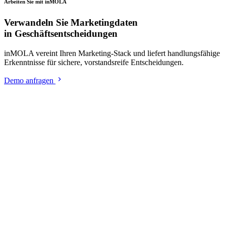
Arbeiten Sie mit inMOLA
Verwandeln Sie Marketingdaten
in Geschäftsentscheidungen
inMOLA vereint Ihren Marketing-Stack und liefert handlungsfähige
Erkenntnisse für sichere, vorstandsreife Entscheidungen.
Demo anfragen
Insights
Entscheidungsframeworks,
Strategieanalysen und Field Notes
Alle Insights
Company News
·
21. Juli 2026