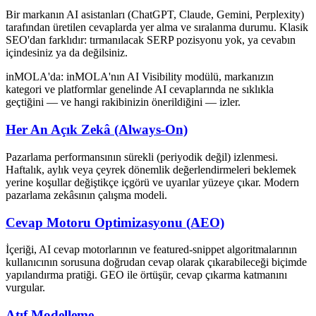
Bir markanın AI asistanları (ChatGPT, Claude, Gemini, Perplexity)
tarafından üretilen cevaplarda yer alma ve sıralanma durumu. Klasik
SEO'dan farklıdır: tırmanılacak SERP pozisyonu yok, ya cevabın
içindesiniz ya da değilsiniz.
inMOLA'da:
inMOLA'nın AI Visibility modülü, markanızın
kategori ve platformlar genelinde AI cevaplarında ne sıklıkla
geçtiğini — ve hangi rakibinizin önerildiğini — izler.
Her An Açık Zekâ (Always-On)
Pazarlama performansının sürekli (periyodik değil) izlenmesi.
Haftalık, aylık veya çeyrek dönemlik değerlendirmeleri beklemek
yerine koşullar değiştikçe içgörü ve uyarılar yüzeye çıkar. Modern
pazarlama zekâsının çalışma modeli.
Cevap Motoru Optimizasyonu (AEO)
İçeriği, AI cevap motorlarının ve featured-snippet algoritmalarının
kullanıcının sorusuna doğrudan cevap olarak çıkarabileceği biçimde
yapılandırma pratiği. GEO ile örtüşür, cevap çıkarma katmanını
vurgular.
Atıf Modelleme