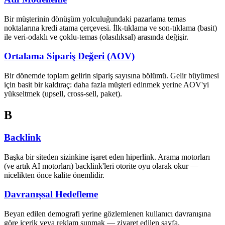
Bir müşterinin dönüşüm yolculuğundaki pazarlama temas
noktalarına kredi atama çerçevesi. İlk-tıklama ve son-tıklama (basit)
ile veri-odaklı ve çoklu-temas (olasılıksal) arasında değişir.
Ortalama Sipariş Değeri (AOV)
Bir dönemde toplam gelirin sipariş sayısına bölümü. Gelir büyümesi
için basit bir kaldıraç: daha fazla müşteri edinmek yerine AOV'yi
yükseltmek (upsell, cross-sell, paket).
B
Backlink
Başka bir siteden sizinkine işaret eden hiperlink. Arama motorları
(ve artık AI motorları) backlink'leri otorite oyu olarak okur —
nicelikten önce kalite önemlidir.
Davranışsal Hedefleme
Beyan edilen demografi yerine gözlemlenen kullanıcı davranışına
göre içerik veya reklam sunmak — ziyaret edilen sayfa,