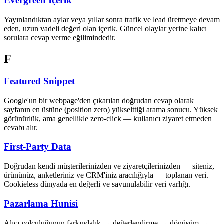
Evergreen İçerik
Yayınlandıktan aylar veya yıllar sonra trafik ve lead üretmeye devam
eden, uzun vadeli değeri olan içerik. Güncel olaylar yerine kalıcı
sorulara cevap verme eğilimindedir.
F
Featured Snippet
Google'un bir webpage'den çıkarılan doğrudan cevap olarak
sayfanın en üstüne (position zero) yükselttiği arama sonucu. Yüksek
görünürlük, ama genellikle zero-click — kullanıcı ziyaret etmeden
cevabı alır.
First-Party Data
Doğrudan kendi müşterilerinizden ve ziyaretçilerinizden — siteniz,
ürününüz, anketleriniz ve CRM'iniz aracılığıyla — toplanan veri.
Cookieless dünyada en değerli ve savunulabilir veri varlığı.
Pazarlama Hunisi
Alıcı yolculuğunun farkındalık → değerlendirme → dönüşüm →