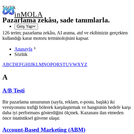
Sözlük
in
MOLA
Pazarlama zekâsı, sade tanımlarla.
Giriş Yap
126 terim; pazarlama zekâsı, AI arama, atıf ve ekibinizin gerçekten
kullandığı karar motoru terminolojisini kapsar.
Anasayfa
Sözlük
A
B
C
D
E
F
G
H
I
J
K
L
M
N
O
P
Q
R
S
T
U
V
W
X
Y
Z
A
A/B Testi
Bir pazarlama unsurunun (sayfa, reklam, e-posta, başlık) iki
versiyonunu trafiği bölerek karşılaştırmak ve hangisinin hedefe karşı
daha iyi performans gösterdiğini ölçmek. Kazananı ilan etmeden
önce istatistiksel güvene ulaşır.
Account-Based Marketing (ABM)