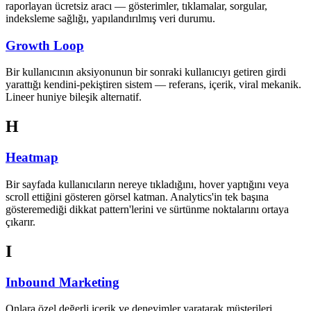
raporlayan ücretsiz aracı — gösterimler, tıklamalar, sorgular,
indeksleme sağlığı, yapılandırılmış veri durumu.
Growth Loop
Bir kullanıcının aksiyonunun bir sonraki kullanıcıyı getiren girdi
yarattığı kendini-pekiştiren sistem — referans, içerik, viral mekanik.
Lineer huniye bileşik alternatif.
H
Heatmap
Bir sayfada kullanıcıların nereye tıkladığını, hover yaptığını veya
scroll ettiğini gösteren görsel katman. Analytics'in tek başına
gösteremediği dikkat pattern'lerini ve sürtünme noktalarını ortaya
çıkarır.
I
Inbound Marketing
Onlara özel değerli içerik ve deneyimler yaratarak müşterileri