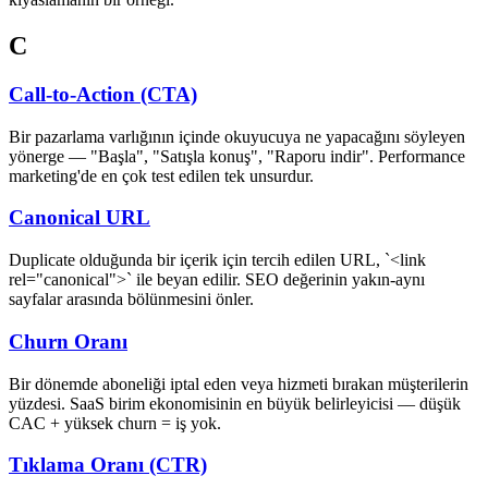
C
Call-to-Action (CTA)
Bir pazarlama varlığının içinde okuyucuya ne yapacağını söyleyen
yönerge — "Başla", "Satışla konuş", "Raporu indir". Performance
marketing'de en çok test edilen tek unsurdur.
Canonical URL
Duplicate olduğunda bir içerik için tercih edilen URL, `<link
rel="canonical">` ile beyan edilir. SEO değerinin yakın-aynı
sayfalar arasında bölünmesini önler.
Churn Oranı
Bir dönemde aboneliği iptal eden veya hizmeti bırakan müşterilerin
yüzdesi. SaaS birim ekonomisinin en büyük belirleyicisi — düşük
CAC + yüksek churn = iş yok.
Tıklama Oranı (CTR)