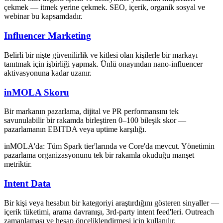
çekmek — itmek yerine çekmek. SEO, içerik, organik sosyal ve
webinar bu kapsamdadır.
Influencer Marketing
Belirli bir nişte güvenilirlik ve kitlesi olan kişilerle bir markayı
tanıtmak için işbirliği yapmak. Ünlü onayından nano-influencer
aktivasyonuna kadar uzanır.
inMOLA Skoru
Bir markanın pazarlama, dijital ve PR performansını tek
savunulabilir bir rakamda birleştiren 0–100 bileşik skor —
pazarlamanın EBITDA veya uptime karşılığı.
inMOLA'da:
Tüm Spark tier'larında ve Core'da mevcut. Yönetimin
pazarlama organizasyonunu tek bir rakamla okuduğu manşet
metriktir.
Intent Data
Bir kişi veya hesabın bir kategoriyi araştırdığını gösteren sinyaller —
içerik tüketimi, arama davranışı, 3rd-party intent feed'leri. Outreach
zamanlaması ve hesap önceliklendirmesi için kullanılır.