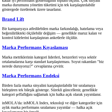
kadar iyi performans gösterdiğinin toplam ölçüsü. Çok sinyalli
marka durumunu yönetim tüketimi için tek karşılaştırılabilir
göstergede özetlemek üzere tasarlanır.
Brand Lift
Bir kampanyaya atfedilebilen marka farkındalığı, hatırlama veya
beğenilirlikteki ölçülebilir değişim — genellikle maruz kalan ve
kontrol kitlelerini karşılaştıran anketlerle ölçülür.
Marka Performans Kıyaslaması
Marka metriklerinin kategori liderleri, benzerleri veya sektör
ortalamalarına karşı standart karşılaştırması. Soyut rakamları "biz
nerede duruyoruz?" cevaplarına çevirir.
Marka Performans Endeksi
Birden fazla marka sinyalini karşılaştırılabilir bir sıralamaya
birleştiren tek bileşik gösterge. Sürekli güncellenir, genellikle
kategori şeffaflığını sağlamak için halka açık olarak yayımlanır.
inMOLA'da:
inMOLA Index, teknoloji ve diğer kategoriler için
aylık marka performans sıralaması yayımlar — halka açık
kıyaslamanın bir örneği.