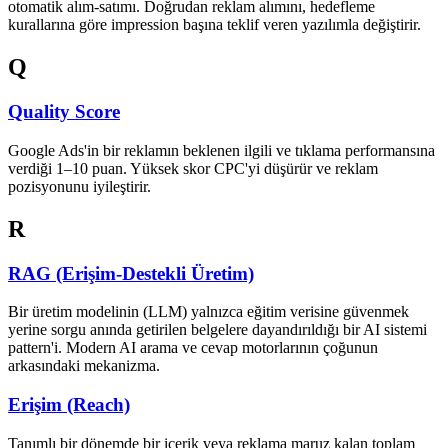
otomatik alım-satımı. Doğrudan reklam alımını, hedefleme
kurallarına göre impression başına teklif veren yazılımla değiştirir.
Q
Quality Score
Google Ads'in bir reklamın beklenen ilgili ve tıklama performansına
verdiği 1–10 puan. Yüksek skor CPC'yi düşürür ve reklam
pozisyonunu iyileştirir.
R
RAG (Erişim-Destekli Üretim)
Bir üretim modelinin (LLM) yalnızca eğitim verisine güvenmek
yerine sorgu anında getirilen belgelere dayandırıldığı bir AI sistemi
pattern'i. Modern AI arama ve cevap motorlarının çoğunun
arkasındaki mekanizma.
Erişim (Reach)
Tanımlı bir dönemde bir içerik veya reklama maruz kalan toplam