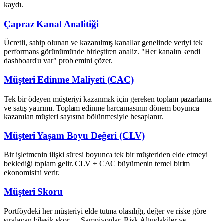
kaydı.
Çapraz Kanal Analitiği
Ücretli, sahip olunan ve kazanılmış kanallar genelinde veriyi tek
performans görünümünde birleştiren analiz. "Her kanalın kendi
dashboard'u var" problemini çözer.
Müşteri Edinme Maliyeti (CAC)
Tek bir ödeyen müşteriyi kazanmak için gereken toplam pazarlama
ve satış yatırımı. Toplam edinme harcamasının dönem boyunca
kazanılan müşteri sayısına bölünmesiyle hesaplanır.
Müşteri Yaşam Boyu Değeri (CLV)
Bir işletmenin ilişki süresi boyunca tek bir müşteriden elde etmeyi
beklediği toplam gelir. CLV ÷ CAC büyümenin temel birim
ekonomisini verir.
Müşteri Skoru
Portföydeki her müşteriyi elde tutma olasılığı, değer ve riske göre
sıralayan bileşik skor — Şampiyonlar, Risk Altındakiler ve