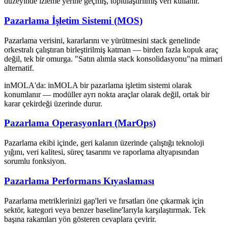
düzeyinde izleme yerine geçmiş, toplulaştırılmış veri kullanır.
Pazarlama İşletim Sistemi (MOS)
Pazarlama verisini, kararlarını ve yürütmesini stack genelinde
orkestralı çalıştıran birleştirilmiş katman — birden fazla kopuk araç
değil, tek bir omurga. "Satın alımla stack konsolidasyonu"na mimari
alternatif.
inMOLA'da:
inMOLA bir pazarlama işletim sistemi olarak
konumlanır — modüller ayrı nokta araçlar olarak değil, ortak bir
karar çekirdeği üzerinde durur.
Pazarlama Operasyonları (MarOps)
Pazarlama ekibi içinde, geri kalanın üzerinde çalıştığı teknoloji
yığını, veri kalitesi, süreç tasarımı ve raporlama altyapısından
sorumlu fonksiyon.
Pazarlama Performans Kıyaslaması
Pazarlama metriklerinizi gap'leri ve fırsatları öne çıkarmak için
sektör, kategori veya benzer baseline'larıyla karşılaştırmak. Tek
başına rakamları yön gösteren cevaplara çevirir.