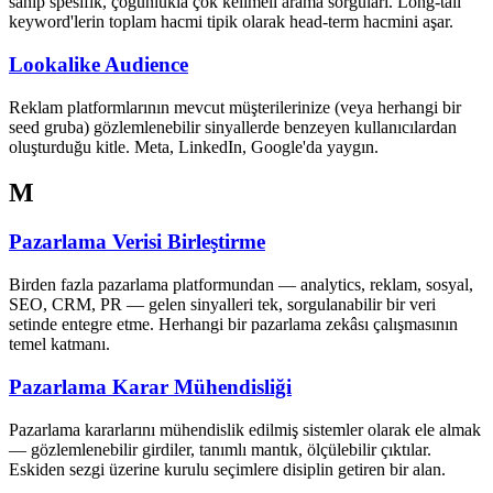
sahip spesifik, çoğunlukla çok kelimeli arama sorguları. Long-tail
keyword'lerin toplam hacmi tipik olarak head-term hacmini aşar.
Lookalike Audience
Reklam platformlarının mevcut müşterilerinize (veya herhangi bir
seed gruba) gözlemlenebilir sinyallerde benzeyen kullanıcılardan
oluşturduğu kitle. Meta, LinkedIn, Google'da yaygın.
M
Pazarlama Verisi Birleştirme
Birden fazla pazarlama platformundan — analytics, reklam, sosyal,
SEO, CRM, PR — gelen sinyalleri tek, sorgulanabilir bir veri
setinde entegre etme. Herhangi bir pazarlama zekâsı çalışmasının
temel katmanı.
Pazarlama Karar Mühendisliği
Pazarlama kararlarını mühendislik edilmiş sistemler olarak ele almak
— gözlemlenebilir girdiler, tanımlı mantık, ölçülebilir çıktılar.
Eskiden sezgi üzerine kurulu seçimlere disiplin getiren bir alan.