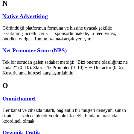
N
Native Advertising
Göründüğü platformun formuna ve hissine uyacak şekilde
tasarlanmış ücretli içerik — sponsorlu makale, in-feed video,
önerilen widget. Tanıtımlı-ama-karışık yerleşim.
Net Promoter Score (NPS)
Tek bir sorudan gelen sadakat metriği: "Bizi önerme olasılığınız ne
kadar?" (0–10). Skor = % Promoter (9–10) − % Detractor (0–6).
Kusurlu ama küresel karşılaştırılabilir.
O
Omnichannel
Her kanal ve cihazda tutarlı, bağlantılı bir müşteri deneyimi sunan
strateji — sadece birçok yerde olmak değil, bunların arasında
koordineli olmak.
Organik Trafik