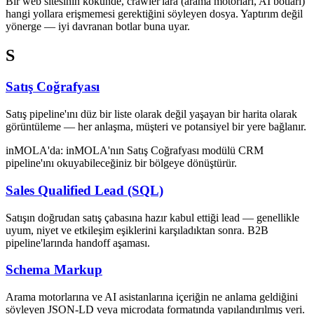
Bir web sitesinin kökünde, crawler'lara (arama motorları, AI botları)
hangi yollara erişmemesi gerektiğini söyleyen dosya. Yaptırım değil
yönerge — iyi davranan botlar buna uyar.
S
Satış Coğrafyası
Satış pipeline'ını düz bir liste olarak değil yaşayan bir harita olarak
görüntüleme — her anlaşma, müşteri ve potansiyel bir yere bağlanır.
inMOLA'da:
inMOLA'nın Satış Coğrafyası modülü CRM
pipeline'ını okuyabileceğiniz bir bölgeye dönüştürür.
Sales Qualified Lead (SQL)
Satışın doğrudan satış çabasına hazır kabul ettiği lead — genellikle
uyum, niyet ve etkileşim eşiklerini karşıladıktan sonra. B2B
pipeline'larında handoff aşaması.
Schema Markup
Arama motorlarına ve AI asistanlarına içeriğin ne anlama geldiğini
söyleyen JSON-LD veya microdata formatında yapılandırılmış veri.