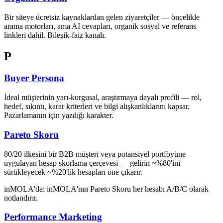
Bir siteye ücretsiz kaynaklardan gelen ziyaretçiler — öncelikle
arama motorları, ama AI cevapları, organik sosyal ve referans
linkleri dahil. Bileşik-faiz kanalı.
P
Buyer Persona
İdeal müşterinin yarı-kurgusal, araştırmaya dayalı profili — rol,
hedef, sıkıntı, karar kriterleri ve bilgi alışkanlıklarını kapsar.
Pazarlamanın için yazdığı karakter.
Pareto Skoru
80/20 ilkesini bir B2B müşteri veya potansiyel portföyüne
uygulayan hesap skorlama çerçevesi — gelirin ~%80'ini
sürükleyecek ~%20'lik hesapları öne çıkarır.
inMOLA'da:
inMOLA'nın Pareto Skoru her hesabı A/B/C olarak
notlandırır.
Performance Marketing