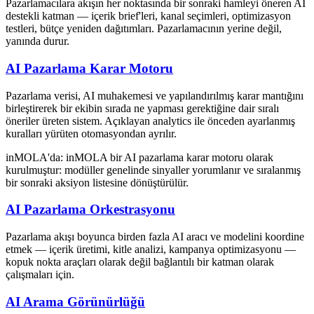
Pazarlamacılara akışın her noktasında bir sonraki hamleyi öneren AI
destekli katman — içerik brief'leri, kanal seçimleri, optimizasyon
testleri, bütçe yeniden dağıtımları. Pazarlamacının yerine değil,
yanında durur.
AI Pazarlama Karar Motoru
Pazarlama verisi, AI muhakemesi ve yapılandırılmış karar mantığını
birleştirerek bir ekibin sırada ne yapması gerektiğine dair sıralı
öneriler üreten sistem. Açıklayan analytics ile önceden ayarlanmış
kuralları yürüten otomasyondan ayrılır.
inMOLA'da:
inMOLA bir AI pazarlama karar motoru olarak
kurulmuştur: modüller genelinde sinyaller yorumlanır ve sıralanmış
bir sonraki aksiyon listesine dönüştürülür.
AI Pazarlama Orkestrasyonu
Pazarlama akışı boyunca birden fazla AI aracı ve modelini koordine
etmek — içerik üretimi, kitle analizi, kampanya optimizasyonu —
kopuk nokta araçları olarak değil bağlantılı bir katman olarak
çalışmaları için.
AI Arama Görünürlüğü