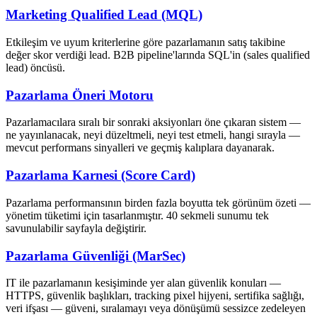
Marketing Qualified Lead (MQL)
Etkileşim ve uyum kriterlerine göre pazarlamanın satış takibine
değer skor verdiği lead. B2B pipeline'larında SQL'in (sales qualified
lead) öncüsü.
Pazarlama Öneri Motoru
Pazarlamacılara sıralı bir sonraki aksiyonları öne çıkaran sistem —
ne yayınlanacak, neyi düzeltmeli, neyi test etmeli, hangi sırayla —
mevcut performans sinyalleri ve geçmiş kalıplara dayanarak.
Pazarlama Karnesi (Score Card)
Pazarlama performansının birden fazla boyutta tek görünüm özeti —
yönetim tüketimi için tasarlanmıştır. 40 sekmeli sunumu tek
savunulabilir sayfayla değiştirir.
Pazarlama Güvenliği (MarSec)
IT ile pazarlamanın kesişiminde yer alan güvenlik konuları —
HTTPS, güvenlik başlıkları, tracking pixel hijyeni, sertifika sağlığı,
veri ifşası — güveni, sıralamayı veya dönüşümü sessizce zedeleyen