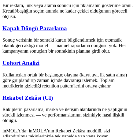
Bir reklam, link veya arama sonucu için tıklamanın gösterime oranı.
Kreatif/başlığın seçim anında ne kadar çekici olduğunun göreceli
ölçüsü.
Kapalı Döngü Pazarlama
Sonuç verisinin bir sonraki kararı bilgilendirmek için otomatik
olarak geri aktığı model — manuel raporlama döngüsü yok. Her
kampanyanın sonuçları bir sonrakinin planına girdi olur.
Cohort Analizi
Kullanıcıları ortak bir başlangıç olayına (kayıt ayı, ilk satın alma)
göre gruplandırıp zaman içinde davranışı izlemek. Toplam
metriklerin gizlediği retention pattern'lerini ortaya çıkarır.
Rekabet Zekâsı (CI)
Rakiplerin pazarlama, marka ve iletişim alanlarında ne yaptığının
sürekli izlenmesi — ve performanslarının sizinkiyle nasıl ilişkili
olduğu.
inMOLA'da:
inMOLA'nın Rekabet Zekâsı modülü, sizi
adlandırılmış rakiplerinizle tek panelde yan yana koyar.