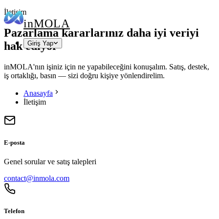
İletişim
in
MOLA
Pazarlama kararlarınız daha iyi veriyi
hak ediyor
Giriş Yap
inMOLA'nın işiniz için ne yapabileceğini konuşalım. Satış, destek,
iş ortaklığı, basın — sizi doğru kişiye yönlendirelim.
Anasayfa
İletişim
E-posta
Genel sorular ve satış talepleri
contact@inmola.com
Telefon