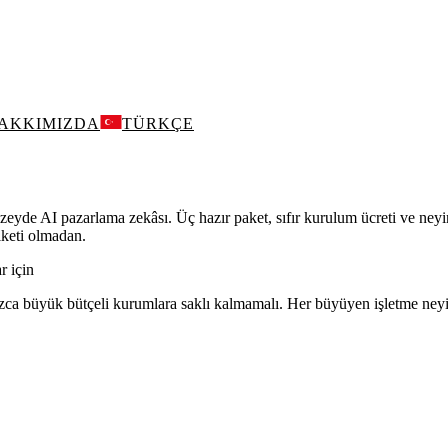
AKKIMIZDA
TÜRKÇE
zeyde AI pazarlama zekâsı. Üç hazır paket, sıfır kurulum ücreti ve neyi
iketi olmadan.
r için
ca büyük bütçeli kurumlara saklı kalmamalı. Her büyüyen işletme neyin