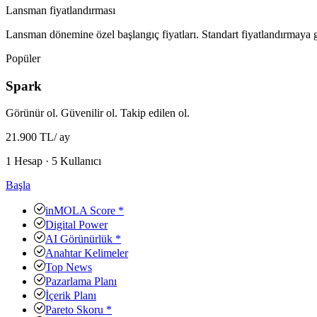
Lansman fiyatlandırması
Lansman dönemine özel başlangıç fiyatları. Standart fiyatlandırmaya g
Popüler
Spark
Görünür ol. Güvenilir ol. Takip edilen ol.
21.900 TL
/ ay
1 Hesap · 5 Kullanıcı
Başla
inMOLA Score *
Digital Power
AI Görünürlük *
Anahtar Kelimeler
Top News
Pazarlama Planı
İçerik Planı
Pareto Skoru *