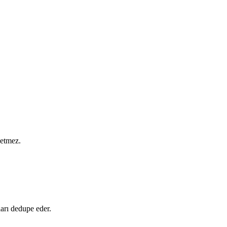
betmez.
ları dedupe eder.