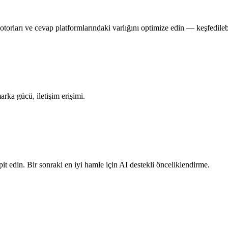
orları ve cevap platformlarındaki varlığını optimize edin — keşfedilebili
rka gücü, iletişim erişimi.
pit edin. Bir sonraki en iyi hamle için AI destekli önceliklendirme.