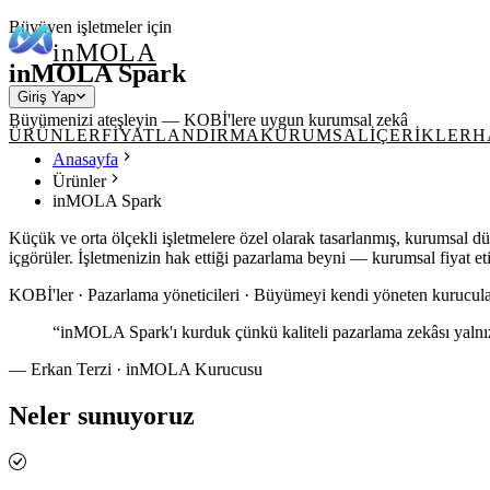
Büyüyen işletmeler için
in
MOLA
inMOLA Spark
Giriş Yap
Büyümenizi ateşleyin — KOBİ'lere uygun kurumsal zekâ
ÜRÜNLER
FİYATLANDIRMA
KURUMSAL
İÇERİKLER
H
Anasayfa
Ürünler
inMOLA Spark
Küçük ve orta ölçekli işletmelere özel olarak tasarlanmış, kurumsal dü
içgörüler. İşletmenizin hak ettiği pazarlama beyni — kurumsal fiyat et
KOBİ'ler · Pazarlama yöneticileri · Büyümeyi kendi yöneten kurucula
“
inMOLA Spark'ı kurduk çünkü kaliteli pazarlama zekâsı yalnız
—
Erkan Terzi · inMOLA Kurucusu
Neler sunuyoruz