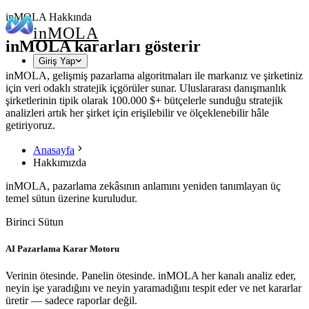
inMOLA Hakkında
in
MOLA
inMOLA kararları gösterir
Giriş Yap
inMOLA, gelişmiş pazarlama algoritmaları ile markanız ve şirketiniz
için veri odaklı stratejik içgörüler sunar. Uluslararası danışmanlık
şirketlerinin tipik olarak 100.000 $+ bütçelerle sunduğu stratejik
analizleri artık her şirket için erişilebilir ve ölçeklenebilir hâle
getiriyoruz.
Anasayfa
Hakkımızda
inMOLA, pazarlama zekâsının anlamını yeniden tanımlayan üç
temel sütun üzerine kuruludur.
Birinci Sütun
AI Pazarlama Karar Motoru
Verinin ötesinde. Panelin ötesinde. inMOLA her kanalı analiz eder,
neyin işe yaradığını ve neyin yaramadığını tespit eder ve net kararlar
üretir — sadece raporlar değil.